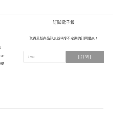
訂閱電子報
取得最新商品訊息並獨享不定期的訂閱優惠！
0
com
⟦ 訂閱 ⟧
5樓