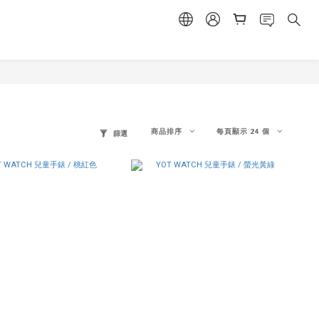
商品排序
每頁顯示 24 個
篩選