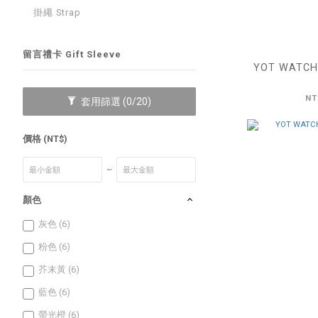
掛繩 Strap
留言禮卡 Gift Sleeve
YOT WATC
NT
套用篩選
(0/20)
價格 (NT$)
~
顏色
灰色 (6)
粉色 (6)
芥末黃 (6)
藍色 (6)
螢光橙 (6)