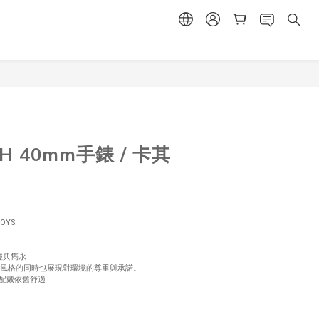
立即購買
CH 40mm手錶 / 卡其
OYS.
經典雋永
現個人風格的同時也展現對環境的尊重與承諾。
時間配戴依舊舒適