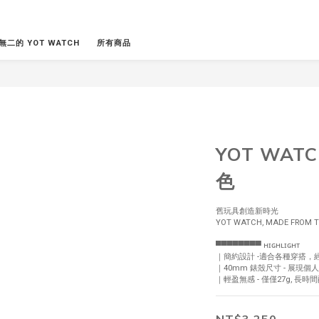
無二的 YOT WATCH
所有商品
YOT WAT
色
舊玩具創造新時光
YOT WATCH, MADE FROM T
▀▀▀▀▀▀▀▀ ʜɪɢʜʟɪɢʜᴛ
｜簡約設計 -適合各種穿搭，
｜40mm 錶殼尺寸 - 展
｜輕盈無感 - 僅僅27g, 長