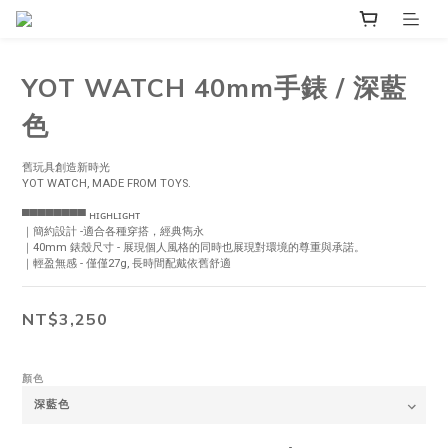
YOT WATCH 40mm手錶 / 深藍
色
舊玩具創造新時光
YOT WATCH, MADE FROM TOYS.
▀▀▀▀▀▀▀▀ ʜɪɢʜʟɪɢʜᴛ
｜簡約設計 -適合各種穿搭，經典雋永
｜40mm 錶殼尺寸 - 展現個人風格的同時也展現對環境的尊重與承諾。
｜輕盈無感 - 僅僅27g, 長時間配戴依舊舒適
NT$3,250
顏色