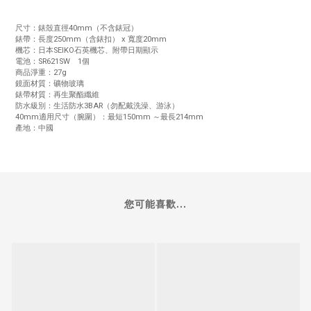
尺寸：錶殼直徑40mm（不含錶冠）
錶帶：長度250mm（含錶扣） x 寬度20mm
機芯：日本SEIKO石英機芯、附帶日期顯示
電池：SR621SW 1個
商品淨重：27g
鏡面材質：礦物玻璃
錶帶材質：再生聚酯纖維
防水級別：生活防水3BAR（勿配戴洗澡、游泳）
40mm適用尺寸（腕圍）：最短150mm ～最長214mm
產地：中國
您可能喜歡...