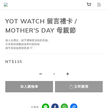
YOT WATCH 留言禮卡 /
MOTHER'S DAY 母親節
個人化禮品，賦予禮物更深刻的意義。
日本製高磅數紙張和印刷技術
讓手寫祝福更顯質感 ♡ ݈ ݇
NT$115
加入購物車
立即購買
分享到