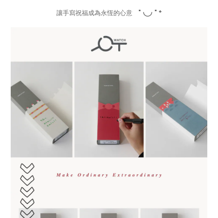
･◡･˖
讓手寫祝福成為永恆的心意 ​