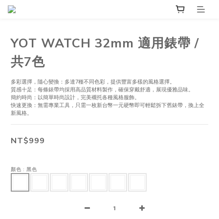
YOT WATCH 32mm 適用錶帶 /
共7色
多彩選擇，隨心變換：多達7種不同色彩，提供豐富多樣的風格選擇。
質感十足：每條錶帶均採用高品質材料製作，確保穿戴舒適，展現優雅品味。
簡約時尚：以簡單時尚設計，完美襯托各種風格服飾。
快速更換：無需專業工具，只需一枚新台幣一元硬幣即可輕鬆拆下舊錶帶，換上全
新風格。
NT$999
顏色
: 黑色