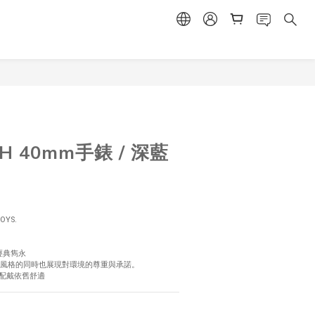
立即購買
CH 40mm手錶 / 深藍
OYS.
經典雋永
現個人風格的同時也展現對環境的尊重與承諾。
時間配戴依舊舒適