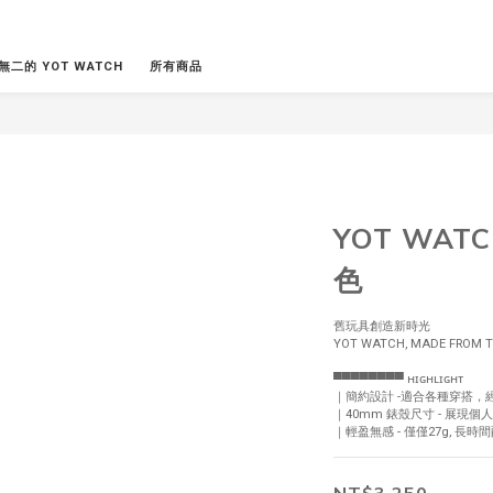
無二的 YOT WATCH
所有商品
YOT WAT
色
舊玩具創造新時光
YOT WATCH, MADE FROM T
▀▀▀▀▀▀▀▀ ʜɪɢʜʟɪɢʜᴛ
｜簡約設計 -適合各種穿搭，
｜40mm 錶殼尺寸 - 展
｜輕盈無感 - 僅僅27g, 長