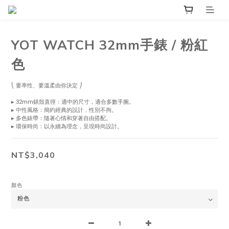
YOT WATCH 32mm手錶 / 粉紅
色
⎝ 要率性、要溫柔由你決定 ⎠
▸ 32mm錶殼直徑：適中的尺寸，適合多數手腕。
▸ 中性風格：簡約經典的設計，性別不拘。
▸ 多色錶帶：隨著心情和穿著自由搭配。
▸ 環保時尚：以永續為理念，呈現時尚設計。
NT$3,040
顏色