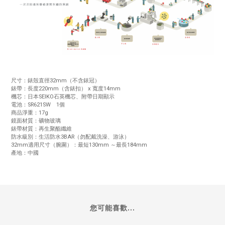
尺寸：錶殼直徑32mm（不含錶冠）
錶帶：長度220mm（含錶扣） x 寬度14mm
機芯：日本SEIKO石英機芯、附帶日期顯示
電池：SR621SW 1個
商品淨重：17g
鏡面材質：礦物玻璃
錶帶材質：再生聚酯纖維
防水級別：生活防水3BAR（勿配戴洗澡、游泳）
32mm適用尺寸（腕圍）：最短130mm ～最長184mm
產地：中國
您可能喜歡...