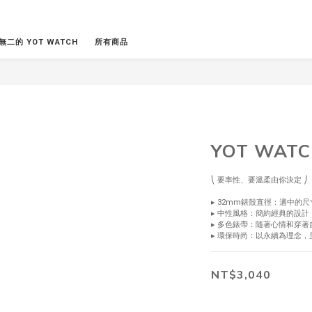
無二的 YOT WATCH
所有商品
YOT WAT
⎝ 要率性、要溫柔由你決定 ⎠
▸ 32mm錶殼直徑：適中的
▸ 中性風格：簡約經典的設計
▸ 多色錶帶：隨著心情和穿著
▸ 環保時尚：以永續為理念
NT$3,040