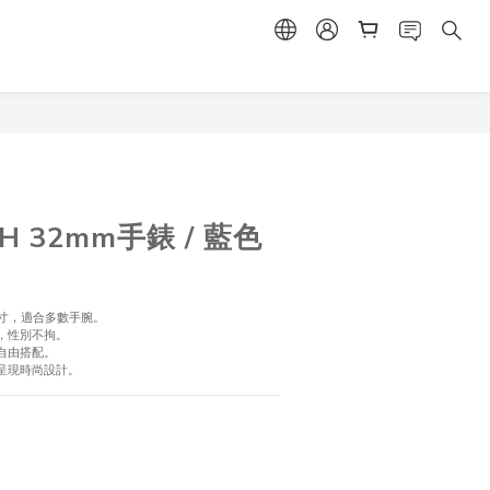
立即購買
CH 32mm手錶 / 藍色
尺寸，適合多數手腕。
，性別不拘。
自由搭配。
，呈現時尚設計。